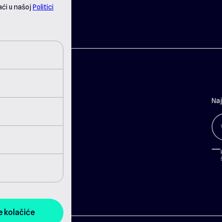
ći u našoj
Politici
Naj
e kolačiće