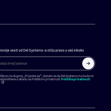
novije vesti od Del Systems-a stižu pravo u vaš inboks
arrow_up
Klikom na dugme ,,Prijavite se”, slažem se da Del Systems može da mi
šalje biltene u skladu sa Politikom privatnosti.
Politika privatnosti
.
question