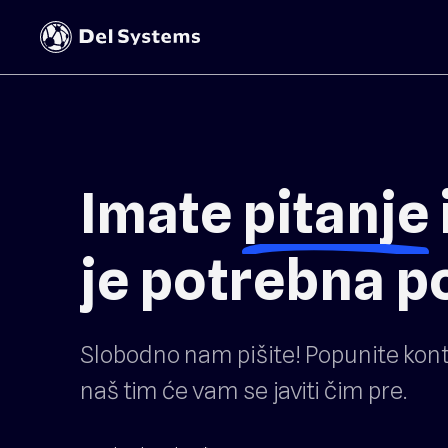
Imate
pitanje
je potrebna 
Slobodno nam pišite! Popunite kont
naš tim će vam se javiti čim pre.