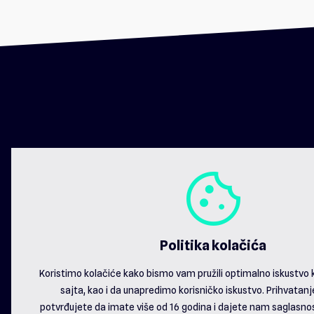
Zavir
cookie
Politika kolačića
Koristimo kolačiće kako bismo vam pružili optimalno iskustvo
sajta, kao i da unapredimo korisničko iskustvo. Prihvatan
potvrđujete da imate više od 16 godina i dajete nam saglasnos