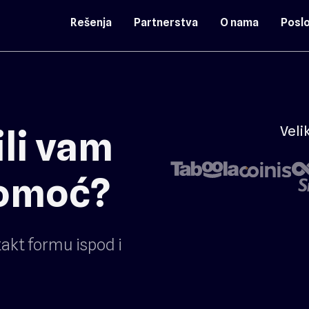
Rešenja
Partnerstva
O nama
Poslo
Veli
ili vam
pomoć?
akt formu ispod i