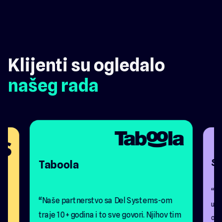
Klijenti su ogledalo
našeg rada
S
Taboola
“H
“Naše partnerstvo sa Del Systems-om
ušt
traje 10+ godina i to sve govori. Njihov tim
odl