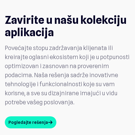
Zavirite u našu kolekciju
aplikacija
Povećajte stopu zadržavanja klijenata ili
kreirajte oglasni ekosistem koji je u potpunosti
optimizovan i zasnovan na proverenim
podacima. Naša rešenja sadrže inovativne
tehnologije i funkcionalnosti koje su vam
korisne, a sve su dizajnirane imajući u vidu
potrebe vašeg poslovanja.
Pogledajte rešenja
arrow_up