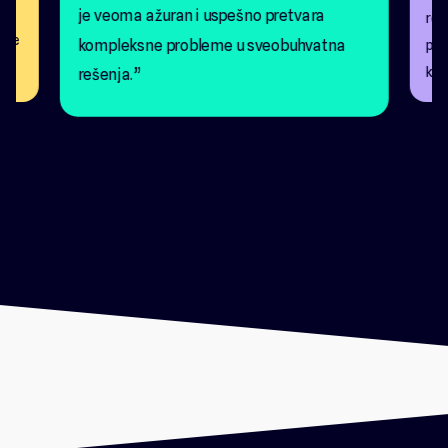
ža
je veoma ažuran i uspešno pretvara
rea
o je
kompleksne probleme u sveobuhvatna
pom
kon
rešenja.”