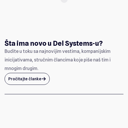
Šta ima novo u Del Systems-u?
Budite u toku sa najnovijim vestima, kompanijskim
inicijativama, stručnim člancima koje piše naš tim i
mnogim drugim.
Pročitajte članke
arrow_up