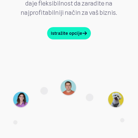
daje fleksibilnost da zaradite na
najprofitabilniji način za vaš biznis.
Istražite opcije
arrow_up