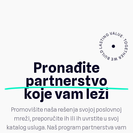
Pronađite
partnerstvo
koje vam leži
Promovišite naša rešenja svojoj poslovnoj
mreži, preporučite ih ili ih uvrstite u svoj
katalog usluga. Naš program partnerstva vam