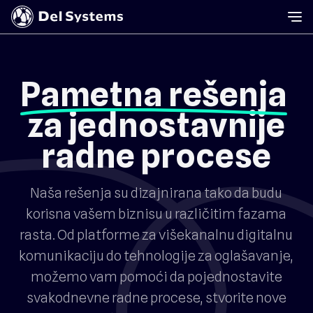
Pametna rešenja
za jednostavnije
radne procese
Naša rešenja su dizajnirana tako da budu
korisna vašem biznisu u različitim fazama
rasta. Od platforme za višekanalnu digitalnu
komunikaciju do tehnologije za oglašavanje,
možemo vam pomoći da pojednostavite
svakodnevne radne procese, stvorite nove