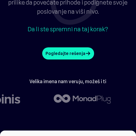
prilike da povećate prihode i podignete svoje
poslovanje na viši nivo.
Da li ste spremni na taj korak?
Pogledajte rešenja
arrow_up
Velika imena nam veruju, možeš i ti