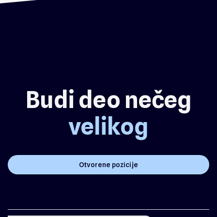
Budi deo nečeg
velikog
Otvorene pozicije